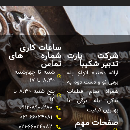
ساعات کاری
شرکت پارت
شماره های
تدبیر شکیبا
تماس
شنبه تا چهارشنبه
ارائه دهنده انواع پله
8.30 تا 17
برقی نو و دست دوم به
همراه تمام قطعات
پنج شنبه 8.30 تا
14
یدکی پله برقی با
0912-8900280
بهترین کیفیت
021-66024081
صفحات مهم
021-66024082 ​