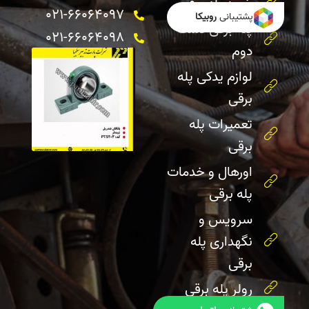
خرید پله برقی
021-66064097
پشتیبانی
روبیکا
پله برقی دست
021-66064098
دوم
لوازم یدکی پله
برقی
تعمیرات پله
برقی
اورهال و خدمات
پله برقی
سرویس و
نگهداری پله
برقی
رولر پله برقی