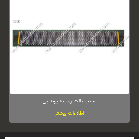
استپ پالت رمپ هیوندایی
اطلاعات بیشتر