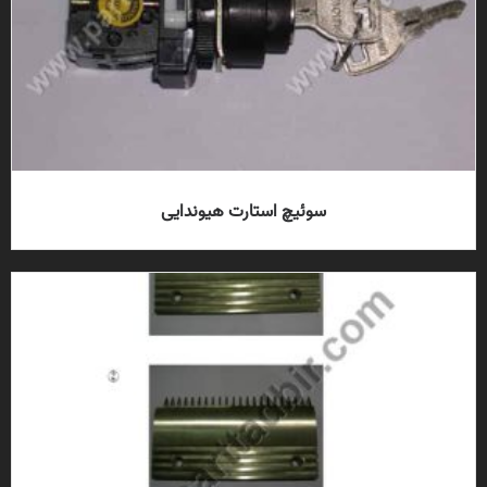
سوئیچ استارت هیوندایی