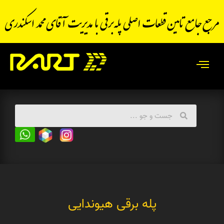
پله برقی هیوندایی