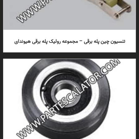
تنسیون چین پله برقی – مجموعه رولیک پله برقی هیوندای