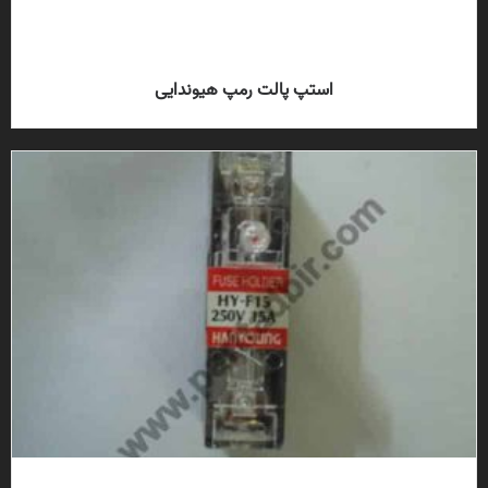
استپ پالت رمپ هیوندایی