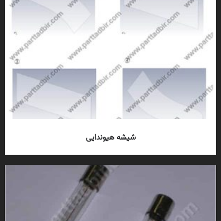
شیشه هیوندایی