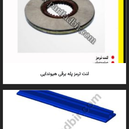
لنت ترمز پله برقی هیوندایی