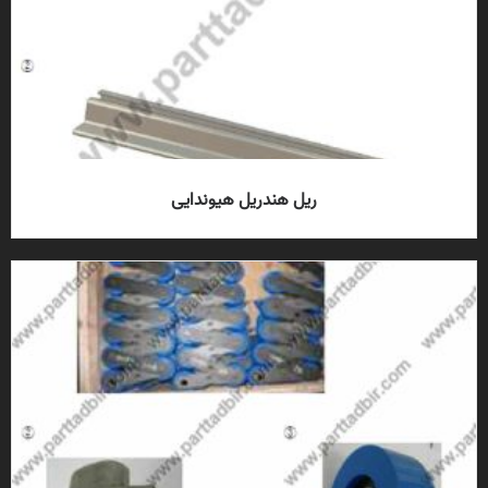
ریل هندریل هیوندایی