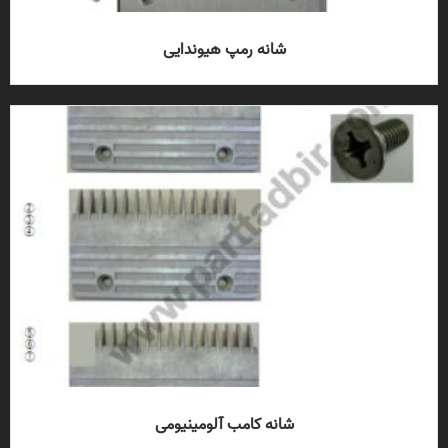
شانه رمپ هیوندایی
شانه کامب آلومینیومی