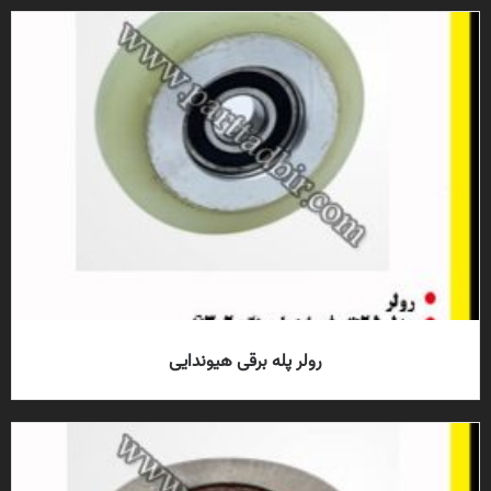
رولر پله برقی هیوندایی