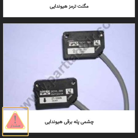
مگنت ترمز هیوندایی
چشمی پله برقی هیوندایی