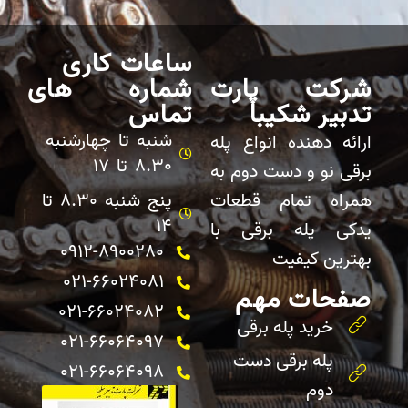
ساعات کاری
شرکت پارت
شماره های
تدبیر شکیبا
تماس
شنبه تا چهارشنبه
ارائه دهنده انواع پله
8.30 تا 17
برقی نو و دست دوم به
همراه تمام قطعات
پنج شنبه 8.30 تا
14
یدکی پله برقی با
0912-8900280
بهترین کیفیت
021-66024081
صفحات مهم
021-66024082 ​
خرید پله برقی
021-66064097
پله برقی دست
021-66064098
دوم