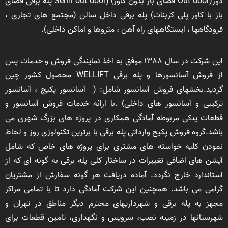
دور(Out door فضای باز بدون کاور) (Semi out door پله برقی فضای
باز با کاور پلی کربنات) پله برقی داخل سالن (مجتمع های تجاری ،
فرودگاهها ، ایستگاههای راه آهن ، متروها و اماکن داخلی).
این شرکت در سال 1388 موفق به اخذ نمایندگی فروش و خدمات پس
از فروش آسانسورها و پله برقی WELLIFT محصول کشور چین
گردید.بخشهای فروش آسانسور شامل: ( آسانسور پکیج ، آسانسور
ترکیبی و آسانسور های داخلی) .با ارائه خدمات فروش آسانسور و
قطعات یدکی مربوطه آمادگی همکاری در پروژه های بزرگ شهری می
باشد.گروه فروش پکیج وارداتی پله برقی با برترین تکنولوژی روز و لحاظ
نمودن کلیه خواسته های مشتری برای پروژه های خاص که شامل
آپشن های اضافی تغییرات در ساختار کلی پله برقی به گونه ای که از
استاندارد خارج نگردد. آماده دریافت هر گونه سفارش از مشتریان
گرامی می باشد. همچنین این شرکت آمادگی دارد تا با تمامی مراکز
مجهز به پله برقی و شهرداریهای محترم دیگر مناطق در تهران و
شهرستانها در زمینه نصب، سرویس و نگهداری، تامین قطعات برای