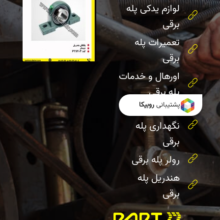
لوازم یدکی پله
برقی
تعمیرات پله
برقی
اورهال و خدمات
پله برقی
پشتیبانی
روبیکا
سرویس و
نگهداری پله
برقی
رولر پله برقی
هندریل پله
برقی