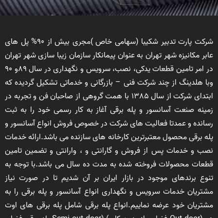
شرکت پارت تدبیر شکیبا (سهامی خاص )مجری بیش از 90% پل های
عابر مکانیزه شهر تهران به عنوان پیمانکار سازمان زیبا سازی شهر تهران
در امر تامین قطعات یدکی، نصب، سرویس و نگهداری در سال 89و 90
وبا هلدینگ از چند شرکت فنی – بازرگانی و خدماتی تشکیل گردیده که
ابتدای شرکت از سال 1385 با همت گروهی از صاحبان فن و تجربه در
زمینه صنعت آسانسور و پله برقی آغاز به کار رسمی خود را به ثبت
رسانده و عمدتا فعالیت های شرکت در خصوص فروش انواع آسانسور و
پله برقی محصول معتبرترین کارخانه های سازنده می باشد.ارائه خدمات
نصب و خدمات پس از فروش و گارانتی و ، وارانتی و تضمین تامین
قطعات محصولات فروخته شده به مدت ده سال می باشد.با توجه به
تنوع برندهای موجود در بازار ایران بر آن شدیم تا در صورت نیاز
مشتریان خدمات سرویس و نگهداری انواع آسانسور و پله برقی را به
مشتریان خود عرضه نماییم.انواع پله برقی شامل پله برقی های اوت