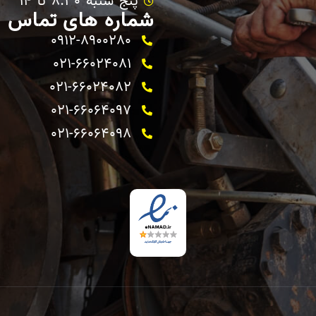
پنج شنبه 8.30 تا 14
شماره های تماس
0912-8900280
021-66024081
021-66024082 ​
021-66064097
021-66064098