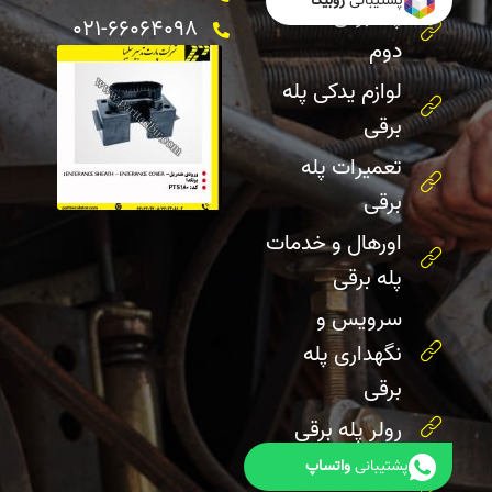
پشتیبانی
روبیکا
پله برقی دست
021-66064098
دوم
لوازم یدکی پله
برقی
تعمیرات پله
برقی
اورهال و خدمات
پله برقی
سرویس و
نگهداری پله
برقی
رولر پله برقی
هندریل پله
پشتیبانی
واتساپ