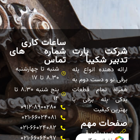
ساعات کاری
شرکت پارت
شماره های
تدبیر شکیبا
تماس
شنبه تا چهارشنبه
ارائه دهنده انواع پله
8.30 تا 17
برقی نو و دست دوم به
همراه تمام قطعات
پنج شنبه 8.30 تا
14
یدکی پله برقی با
0912-8900280
بهترین کیفیت
021-66024081
صفحات مهم
021-66024082 ​
خرید پله برقی
021-66064097