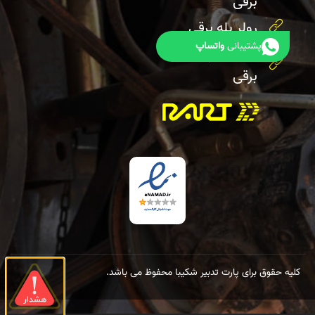
برقی
رولر پله برقی
پشتیبانی
واتساپ
هندریل پله
برقی
کلیه حقوق برای پارت تدبیر شکیبا محفوظ می باشد.