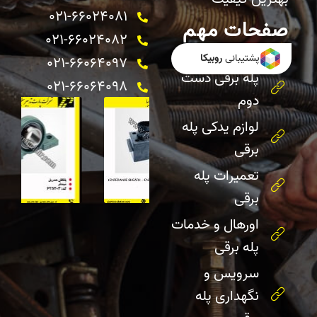
021-66024081
صفحات مهم
021-66024082 ​
خرید پله برقی
پشتیبانی
روبیکا
021-66064097
پله برقی دست
021-66064098
دوم
لوازم یدکی پله
برقی
تعمیرات پله
برقی
اورهال و خدمات
پله برقی
سرویس و
نگهداری پله