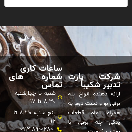
ساعات کاری
شرکت پارت
شماره های
تدبیر شکیبا
تماس
شنبه تا چهارشنبه
ارائه دهنده انواع پله
8.30 تا 17
برقی نو و دست دوم به
همراه تمام قطعات
پنج شنبه 8.30 تا
14
یدکی پله برقی با
0912-8900280
بهترین کیفیت