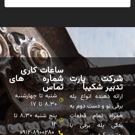
ساعات کاری
شرکت پارت
شماره های
تدبیر شکیبا
تماس
شنبه تا چهارشنبه
ارائه دهنده انواع پله
8.30 تا 17
برقی نو و دست دوم به
همراه تمام قطعات
پنج شنبه 8.30 تا
14
یدکی پله برقی با
0912-8900280