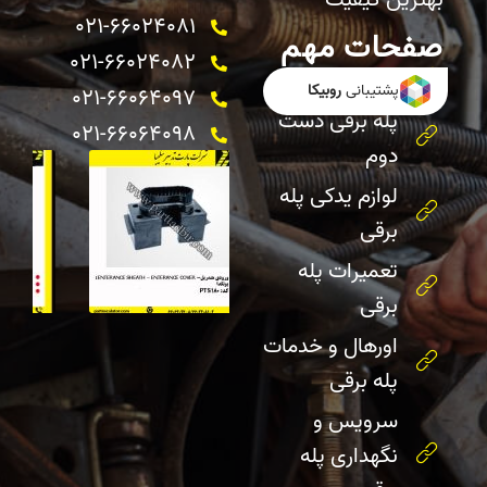
بهترین کیفیت
021-66024081
صفحات مهم
021-66024082 ​
خرید پله برقی
پشتیبانی
روبیکا
021-66064097
پله برقی دست
021-66064098
دوم
لوازم یدکی پله
برقی
تعمیرات پله
برقی
اورهال و خدمات
پله برقی
سرویس و
نگهداری پله