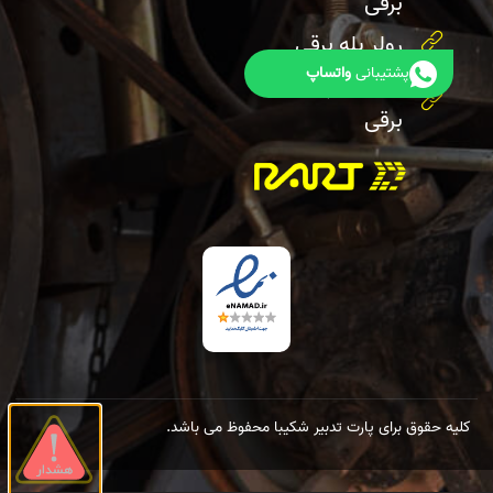
برقی
رولر پله برقی
پشتیبانی
واتساپ
هندریل پله
برقی
کلیه حقوق برای پارت تدبیر شکیبا محفوظ می باشد.