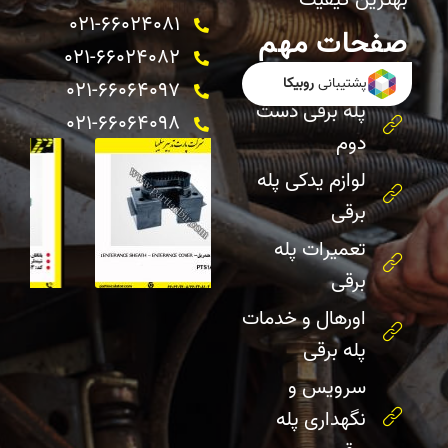
بهترین کیفیت
021-66024081
صفحات مهم
021-66024082 ​
خرید پله برقی
پشتیبانی
روبیکا
021-66064097
پله برقی دست
021-66064098
دوم
لوازم یدکی پله
برقی
تعمیرات پله
برقی
اورهال و خدمات
پله برقی
سرویس و
نگهداری پله