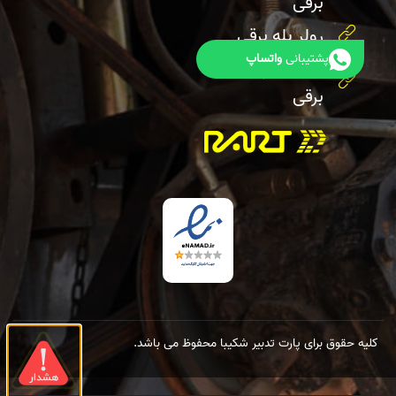
برقی
رولر پله برقی
پشتیبانی
واتساپ
هندریل پله
برقی
کلیه حقوق برای پارت تدبیر شکیبا محفوظ می باشد.