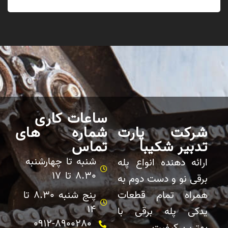
ساعات کاری
شرکت پارت
شماره های
تدبیر شکیبا
تماس
شنبه تا چهارشنبه
ارائه دهنده انواع پله
8.30 تا 17
برقی نو و دست دوم به
همراه تمام قطعات
پنج شنبه 8.30 تا
14
یدکی پله برقی با
0912-8900280