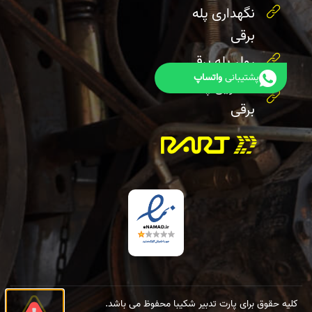
نگهداری پله
برقی
رولر پله برقی
پشتیبانی
واتساپ
هندریل پله
برقی
کلیه حقوق برای پارت تدبیر شکیبا محفوظ می باشد.