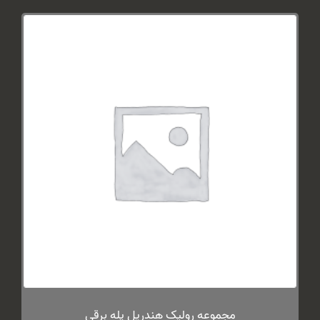
مجموعه رولیک هندریل پله برقی