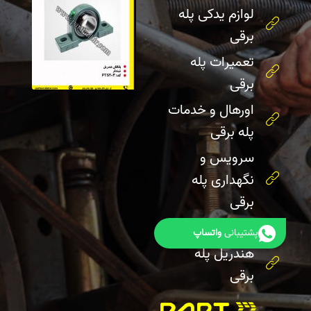
لوازم یدکی پله
برقی
تعمیرات پله
برقی
اورهال و خدمات
پله برقی
سرویس و
نگهداری پله
برقی
رولر پله برقی
پشتیبانی
واتساپ
هندریل پله
برقی