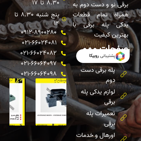
8.30 تا 17
برقی نو و دست دوم به
همراه تمام قطعات
پنج شنبه 8.30 تا
14
یدکی پله برقی با
0912-8900280
بهترین کیفیت
021-66024081
صفحات مهم
021-66024082 ​
پشتیبانی
روبیکا
خرید پله برقی
021-66064097
پله برقی دست
021-66064098
دوم
لوازم یدکی پله
برقی
تعمیرات پله
برقی
اورهال و خدمات