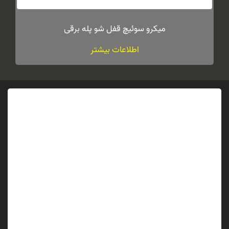
میکرو سوئیچ قفل شو پله برقی
اطلاعات بیشتر
نقد و بررسی‌ها
هنوز بررسی‌ای ثبت نشده است.
اولین کسی باشید که دیدگاهی می نویسد “فلکه فرکشنویل پله
برقی اوتیس”
نشانی ایمیل شما منتشر نخواهد شد.
بخش‌های موردنیاز
علامت‌گذاری شده‌اند
*
امتیاز شما
*