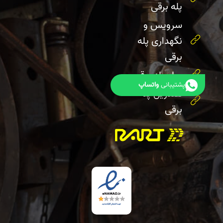
پله برقی
سرویس و
نگهداری پله
برقی
رولر پله برقی
پشتیبانی
واتساپ
هندریل پله
برقی