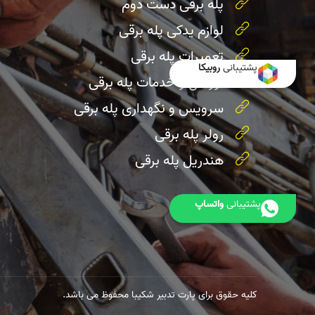
پله برقی دست دوم
لوازم یدکی پله برقی
تعمیرات پله برقی
پشتیبانی
روبیکا
اورهال و خدمات پله برقی
سرویس و نگهداری پله برقی
رولر پله برقی
هندریل پله برقی
پشتیبانی
واتساپ
کلیه حقوق برای پارت تدبیر شکیبا محفوظ می باشد.