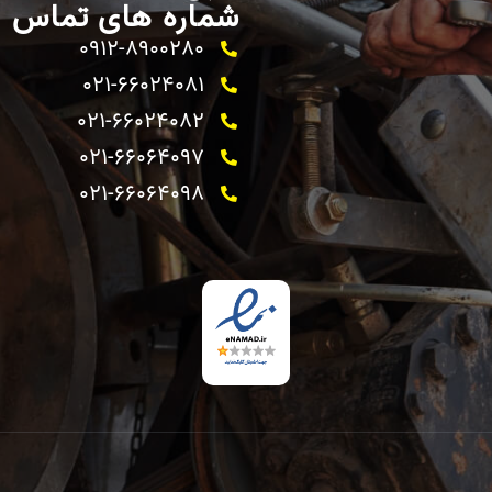
شماره های تماس
0912-8900280
021-66024081
021-66024082 ​
021-66064097
021-66064098