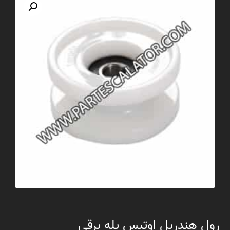
رول هندریل اوتیس پله برقی