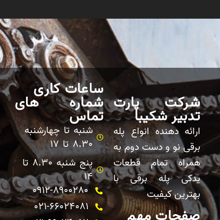
ساعات کاری
شرکت پارت
شماره های
تدبیر شکیبا
تماس
شنبه تا چهارشنبه
ارائه دهنده انواع پله
8.30 تا 17
برقی نو و دست دوم به
همراه تمام قطعات
پنج شنبه 8.30 تا
14
یدکی پله برقی با
0912-8900280
بهترین کیفیت
021-66024081
صفحات مهم