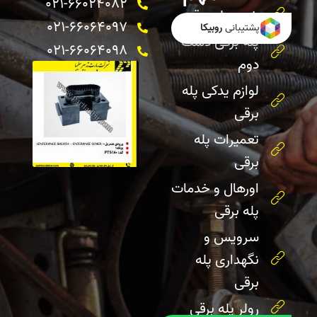
021-66024082 ​
خرید پله برقی
021-66064097
پشتیبانی
روبیکا
پله برقی دست
021-66064098
دوم
لوازم یدکی پله
برقی
تعمیرات پله
برقی
اورهال و خدمات
پله برقی
سرویس و
نگهداری پله
برقی
رولر پله برقی