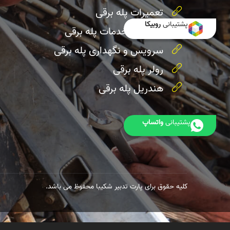
تعمیرات پله برقی
پشتیبانی
روبیکا
اورهال و خدمات پله برقی
سرویس و نگهداری پله برقی
رولر پله برقی
هندریل پله برقی
پشتیبانی
واتساپ
کلیه حقوق برای پارت تدبیر شکیبا محفوظ می باشد.