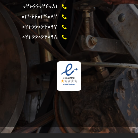
021-66024081
021-66024082 ​
021-66064097
021-66064098