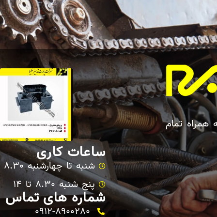
ه همراه تمام
ساعات کاری
شنبه تا چهارشنبه 8.30 تا 17
پنج شنبه 8.30 تا 14
شماره های تماس
0912-8900280