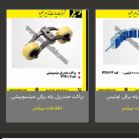
له برقی اوتیس
براکت هندریل پله برقی میتسوبیشی
ت بیشتر
اطلاعات بیشتر