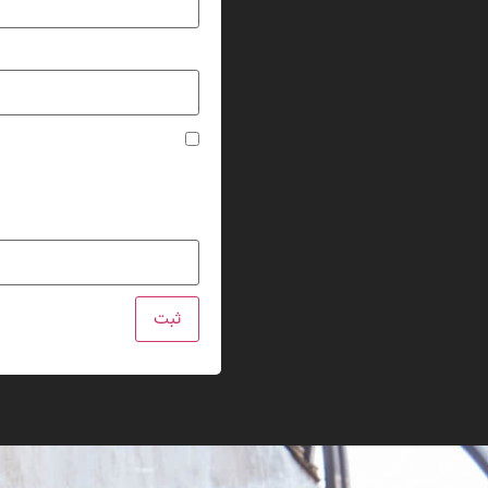
ایمیل
*
ذخیره نام، ایمیل و وبسایت 
لطفا پاسخ را به عدد انگلیسی وا
چهار + چهارده =