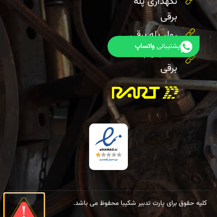
نگهداری پله
برقی
رولر پله برقی
پشتیبانی
واتساپ
هندریل پله
برقی
کلیه حقوق برای پارت تدبیر شکیبا محفوظ می باشد.