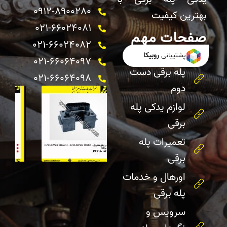
0912-8900280
بهترین کیفیت
021-66024081
صفحات مهم
021-66024082 ​
خرید پله برقی
پشتیبانی
روبیکا
021-66064097
پله برقی دست
021-66064098
دوم
لوازم یدکی پله
برقی
تعمیرات پله
برقی
اورهال و خدمات
پله برقی
سرویس و