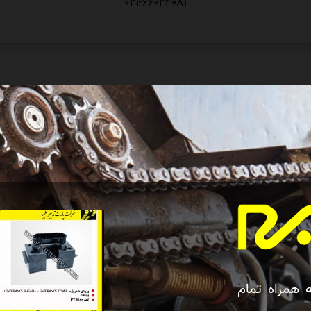
021-66024081
ه همراه تمام