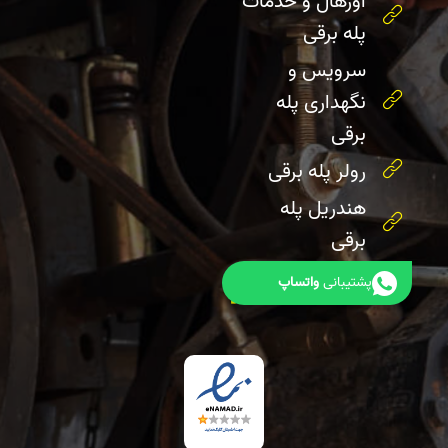
اورهال و خدمات
پله برقی
سرویس و
نگهداری پله
برقی
رولر پله برقی
هندریل پله
برقی
پشتیبانی
واتساپ