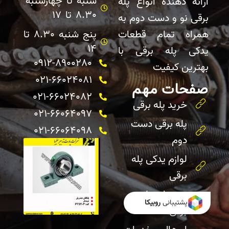
شنبه تا چهارشنبه
ارائه دهنده انواع پله
8.30 تا 17
برقی نو و دست دوم به
همراه تمام قطعات
پنج شنبه 8.30 تا
14
یدکی پله برقی با
0912-8900280
بهترین کیفیت
021-66024081
صفحات مهم
021-66024082 ​
خرید پله برقی
021-66064097
پله برقی دست
021-66064098
دوم
لوازم یدکی پله
برقی
تعمیرات پله
پشتیبانی
روبیکا
برقی