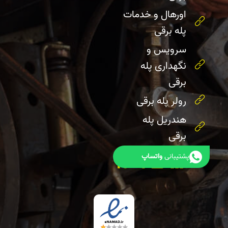
اورهال و خدمات
پله برقی
سرویس و
نگهداری پله
برقی
رولر پله برقی
هندریل پله
برقی
پشتیبانی
واتساپ