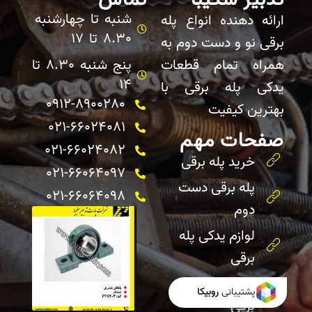
شنبه تا چهارشنبه
ارائه دهنده انواع پله
8.30 تا 17
برقی نو و دست دوم به
همراه تمام قطعات
پنج شنبه 8.30 تا
14
یدکی پله برقی با
0912-8900280
بهترین کیفیت
021-66024081
صفحات مهم
021-66024082 ​
خرید پله برقی
021-66064097
پله برقی دست
021-66064098
دوم
لوازم یدکی پله
برقی
تعمیرات پله
پشتیبانی
روبیکا
برقی