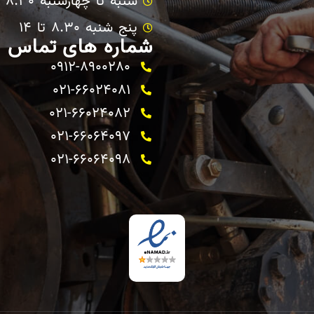
شنبه تا چهارشنبه 8.30 تا 17
پنج شنبه 8.30 تا 14
شماره های تماس
0912-8900280
021-66024081
021-66024082 ​
021-66064097
021-66064098