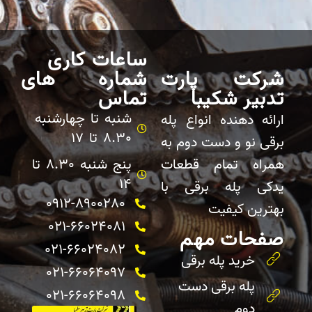
ساعات کاری
شرکت پارت
شماره های
تدبیر شکیبا
تماس
شنبه تا چهارشنبه
ارائه دهنده انواع پله
8.30 تا 17
برقی نو و دست دوم به
همراه تمام قطعات
پنج شنبه 8.30 تا
14
یدکی پله برقی با
0912-8900280
بهترین کیفیت
021-66024081
صفحات مهم
021-66024082 ​
خرید پله برقی
021-66064097
پله برقی دست
021-66064098
دوم