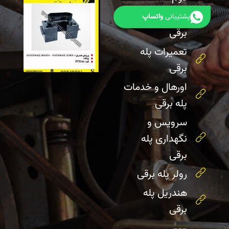
لوازم یدکی پله
پشتیبانی
واتساپ
برقی
تعمیرات پله
برقی
اورهال و خدمات
پله برقی
سرویس و
نگهداری پله
برقی
رولر پله برقی
هندریل پله
برقی