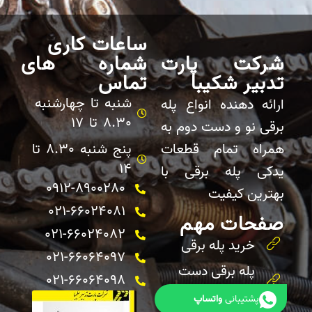
ساعات کاری
شرکت پارت
شماره های
تدبیر شکیبا
تماس
شنبه تا چهارشنبه
ارائه دهنده انواع پله
8.30 تا 17
برقی نو و دست دوم به
همراه تمام قطعات
پنج شنبه 8.30 تا
14
یدکی پله برقی با
0912-8900280
بهترین کیفیت
021-66024081
صفحات مهم
021-66024082 ​
خرید پله برقی
021-66064097
پله برقی دست
021-66064098
دوم
پشتیبانی
واتساپ