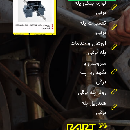
لوازم یدکی پله
برقی
تعمیرات پله
برقی
اورهال و خدمات
پله برقی
سرویس و
نگهداری پله
برقی
رولر پله برقی
هندریل پله
برقی