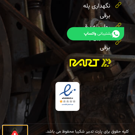
نگهداری پله
برقی
رولر پله برقی
پشتیبانی
واتساپ
هندریل پله
برقی
کلیه حقوق برای پارت تدبیر شکیبا محفوظ می باشد.