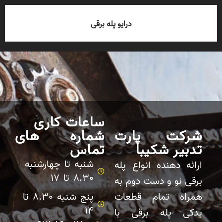
درایو پله برقی
ساعات کاری
شرکت پارت
شماره های
تدبیر شکیبا
تماس
شنبه تا چهارشنبه
ارائه دهنده انواع پله
8.30 تا 17
برقی نو و دست دوم به
همراه تمام قطعات
پنج شنبه 8.30 تا
14
یدکی پله برقی با