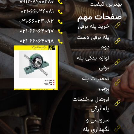
0912-8900280
بهترین کیفیت
021-66024081
صفحات مهم
021-66024082 ​
خرید پله برقی
021-66064097
پله برقی دست
021-66064098
دوم
لوازم یدکی پله
برقی
تعمیرات پله
برقی
اورهال و خدمات
پله برقی
سرویس و
نگهداری پله