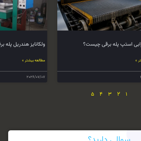
ابی استپ پله برقی چیست؟
ولکانایز هندریل پله بر
ر »
مطالعه بیشتر »
2026/07/07
2
5
4
3
1
سوالی دارید؟