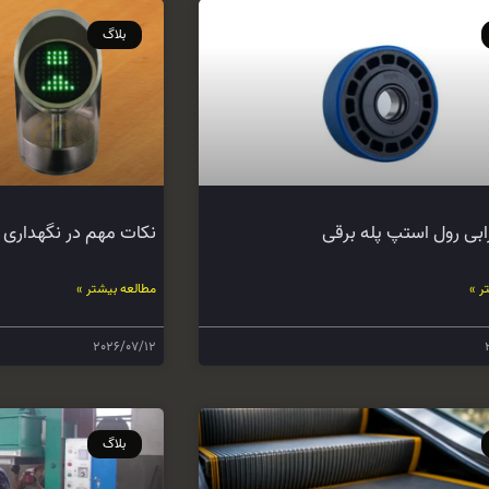
بلاگ
ابی رول استپ پله برقی
نکات مهم در نگهداری ج
ر »
مطالعه بیشتر »
2026/07/12
بلاگ