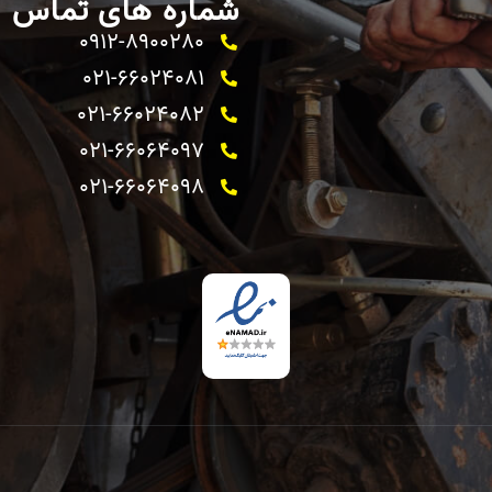
شماره های تماس
0912-8900280
021-66024081
021-66024082 ​
021-66064097
021-66064098